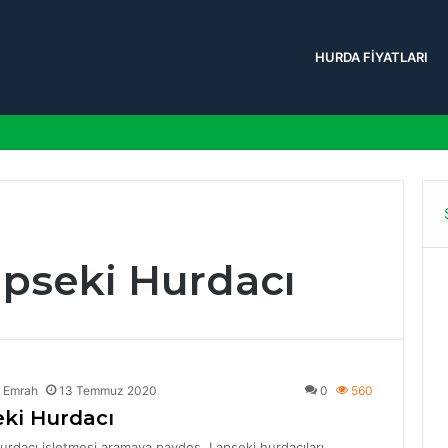
HURDA FIYATLARI
pseki Hurdacı
ı Emrah
13 Temmuz 2020
0
560
ki Hurdacı
urdacı işletmesi aramaya paydos. Lapseki hurdacıları