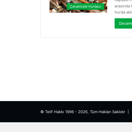
arasında 
Çanakkale Hurdacı
hurda alı
Devamı
© Telif Hakkı 1996 - 2026, Tüm Hakları Saklıdır 