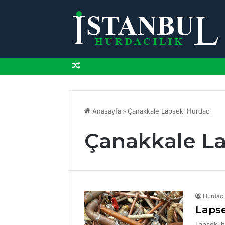
Rastgele
Makale
Anasayfa
»
Çanakkale Lapseki Hurdacı
Çanakkale La
Hurdac
Lapse
Lapseki h