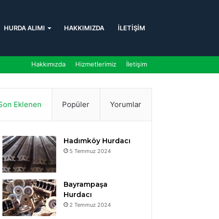
HURDA ALIMI
HAKKIMIZDA
İLETIŞIM
Hakkımızda
Hizmetlerimiz
İletişim
Son Eklenen
Popüler
Yorumlar
Hadımköy Hurdacı
5 Temmuz 2024
Bayrampaşa
Hurdacı
2 Temmuz 2024