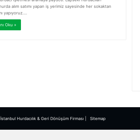
hurda alım satımı yapan iş yerimiz sayesinde her sokaktan
mı yapıyoruz.…
nı Oku »
|
İstanbul Hurdacılık
& Geri Dönüşüm Firması |
Sitemap