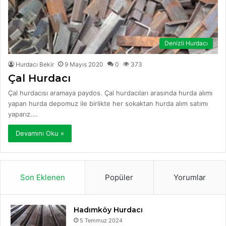
Denizli Hurdacı
Hurdacı Bekir
9 Mayıs 2020
0
373
Çal Hurdacı
Çal hurdacısı aramaya paydos. Çal hurdacıları arasında hurda alımı
yapan hurda depomuz ile birlikte her sokaktan hurda alım satımı
yaparız.…
Devamını Oku »
Son Eklenen
Popüler
Yorumlar
Hadımköy Hurdacı
5 Temmuz 2024