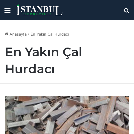
Menü
A
y
...
Anasayfa
»
En Yakın Çal Hurdacı
En Yakın Çal
Hurdacı