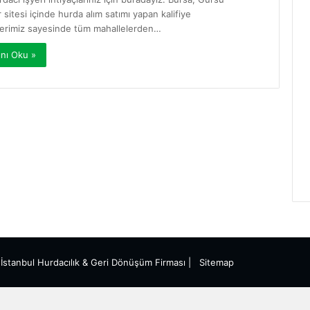
 sitesi içinde hurda alım satımı yapan kalifiye
lerimiz sayesinde tüm mahallelerden…
nı Oku »
|
İstanbul Hurdacılık
& Geri Dönüşüm Firması |
Sitemap