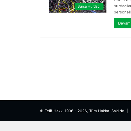
hurdacılar
Bursa Hurdacı
personel
Devamı
© Telif Hakkı 1996 - 2026, Tüm Hakları Saklıdır 