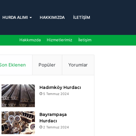
HURDA ALIMI
HAKKIMIZDA
İLETIŞIM
Hakkımızda
Hizmetlerimiz
İletişim
Son Eklenen
Popüler
Yorumlar
Hadımköy Hurdacı
5 Temmuz 2024
Bayrampaşa
Hurdacı
2 Temmuz 2024