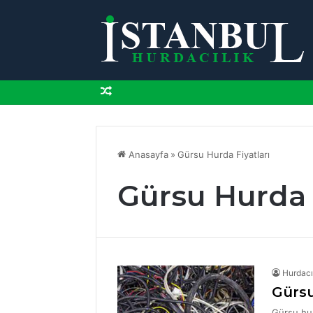
Rastgele
Makale
Anasayfa
»
Gürsu Hurda Fiyatları
Gürsu Hurda F
Hurdacı
Gürs
Gürsu hur