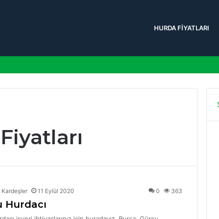
HURDA FIYATLARI
iyatları
 Kardeşler
11 Eylül 2020
0
363
u Hurdacı
dacı işyeri ihtiyaçlarınız için buradayız. Bursa, Gürsu