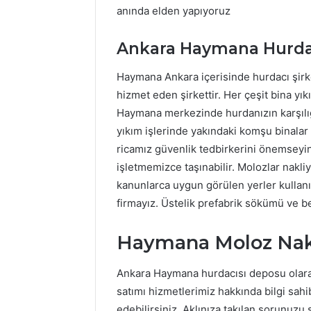
anında elden yapıyoruz
Ankara Haymana Hurda
Haymana Ankara içerisinde hurdacı şir
hizmet eden şirkettir. Her çeşit bina yı
Haymana merkezinde hurdanızın karşılığı
yıkım işlerinde yakındaki komşu binalar 
ricamız güvenlik tedbirkerini önemseyin
işletmemizce taşınabilir. Molozlar nakl
kanunlarca uygun görülen yerler kullanılı
firmayız. Üstelik prefabrik sökümü ve ben
Haymana Moloz Nakl
Ankara Haymana hurdacısı deposu olarak 
satımı hizmetlerimiz hakkında bilgi sahi
edebilirsiniz. Aklınıza takılan sorunuz