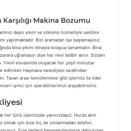
 Karşılığı Makina Bozumu
ketimiz depo yıkım ve sökümü hizmetiyle sektöre
kımı yapılmaktadır. Bizi aramadan işe başlamayınız.
nda bina yıkımı itinayla kolayca tamamlanır. Bina
zarara uğramasın diye her nevi tedbir alınır. Sizden
. Yıkım esnasında oluşacak her çeşit molozlar
iye edilirken Haymana belediyesi tarafından
r. Tavan arası temizlenmesi gibi işleriniz ile lider
zeri işiniz için operatörlerimizi arayabilirsiniz.
iyesi
her türlü işlerinizde yanınızdayız. Hurda alım
bi olmak için bize hiç de zorlanmadan telefon
u sorunuz. Size değerli hemşehrilerimize daha kolay