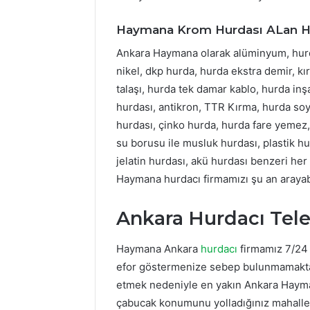
Haymana Krom Hurdası ALan Hu
Ankara Haymana olarak alüminyum, hurda
nikel, dkp hurda, hurda ekstra demir, kı
talaşı, hurda tek damar kablo, hurda inş
hurdası, antikron, TTR Kırma, hurda soym
hurdası, çinko hurda, hurda fare yemez
su borusu ile musluk hurdası, plastik hur
jelatin hurdası, akü hurdası benzeri he
Haymana hurdacı firmamızı şu an arayabi
Ankara Hurdacı Tel
Haymana Ankara
hurdacı
firmamız 7/24 
efor göstermenize sebep bulunmamaktadı
etmek nedeniyle en yakın Ankara Haymana
çabucak konumunu yolladığınız mahalleye 