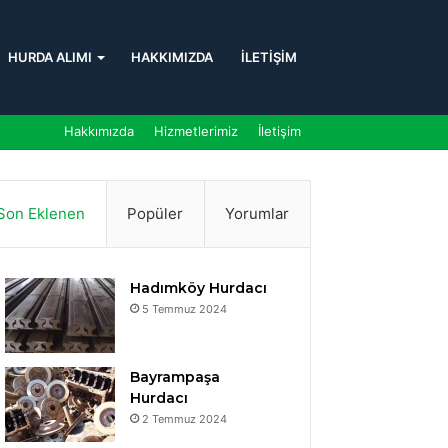
HURDA ALIMI
HAKKIMIZDA
İLETIŞIM
Hakkımızda
Hizmetlerimiz
İletişim
Son Eklenen
Popüler
Yorumlar
Hadımköy Hurdacı
5 Temmuz 2024
Bayrampaşa
Hurdacı
2 Temmuz 2024